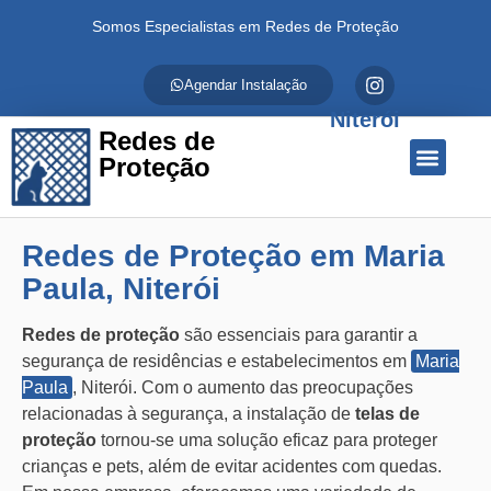
Somos Especialistas em Redes de Proteção
Agendar Instalação
Niterói
Redes de
Proteção
Quem Somos
Redes de Proteção
Fale Conosco
Redes de Proteção em Maria
Paula, Niterói
Redes de proteção
são essenciais para garantir a
segurança de residências e estabelecimentos em
Maria
Paula
, Niterói. Com o aumento das preocupações
relacionadas à segurança, a instalação de
telas de
proteção
tornou-se uma solução eficaz para proteger
crianças e pets, além de evitar acidentes com quedas.