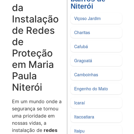
da
Niterói​
Instalação
Viçoso Jardim
de Redes
Charitas
de
Cafubá
Proteção
Gragoatá
em Maria
Paula
Camboinhas
Niterói
Engenho do Mato
Em um mundo onde a
Icaraí
segurança se tornou
uma prioridade em
Itacoatiara
nossas vidas, a
instalação de
redes
Itaipu