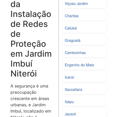
da
Viçoso Jardim
Instalação
Charitas
de Redes
Cafubá
de
Gragoatá
Proteção
em Jardim
Camboinhas
Imbuí
Engenho do Mato
Niterói
Icaraí
A segurança é uma
Itacoatiara
preocupação
crescente em áreas
Itaipu
urbanas, e Jardim
Imbuí, localizado em
Jacaré