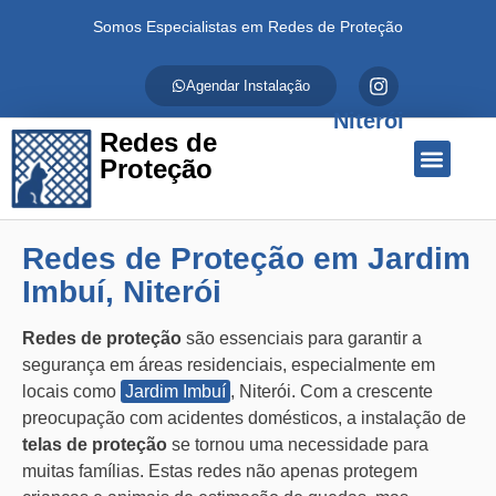
Somos Especialistas em Redes de Proteção
Agendar Instalação
Niterói
Redes de
Proteção
Quem Somos
Redes de Proteção
Fale Conosco
Redes de Proteção em Jardim
Imbuí, Niterói
Redes de proteção
são essenciais para garantir a
segurança em áreas residenciais, especialmente em
locais como
Jardim Imbuí
, Niterói. Com a crescente
preocupação com acidentes domésticos, a instalação de
telas de proteção
se tornou uma necessidade para
muitas famílias. Estas redes não apenas protegem