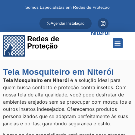
Somos Especialistas em Redes de Proteção
Agendar Instalação
Niterói
Redes de
Proteção
Quem Somos
Redes de Proteção
Fale Conosco
Tela Mosquiteiro em Niterói
Tela Mosquiteiro em Niterói
é a solução ideal para
quem busca conforto e proteção contra insetos. Com
nossa tela de alta qualidade, você pode desfrutar de
ambientes arejados sem se preocupar com mosquitos e
outros insetos indesejados. Oferecemos produtos
personalizados que se adaptam perfeitamente às suas
janelas e portas, garantindo segurança e estilo.