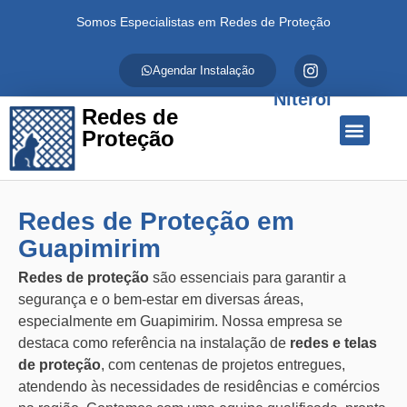
Somos Especialistas em Redes de Proteção
Agendar Instalação
Niterói
Redes de
Proteção
Quem Somos
Redes de Proteção
Fale Conosco
Redes de Proteção em
Guapimirim
Redes de proteção
são essenciais para garantir a
segurança e o bem-estar em diversas áreas,
especialmente em Guapimirim. Nossa empresa se
destaca como referência na instalação de
redes e telas
de proteção
, com centenas de projetos entregues,
atendendo às necessidades de residências e comércios