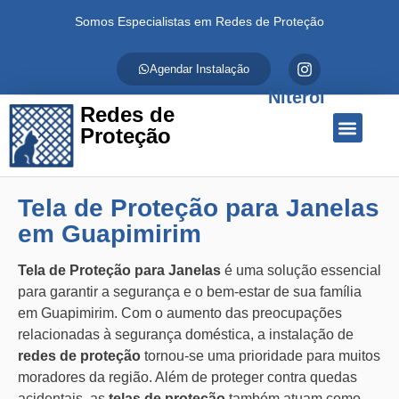
Somos Especialistas em Redes de Proteção
Agendar Instalação
Niterói
Redes de
Proteção
Quem Somos
Redes de Proteção
Fale Conosco
Tela de Proteção para Janelas
em Guapimirim
Tela de Proteção para Janelas
é uma solução essencial
para garantir a segurança e o bem-estar de sua família
em Guapimirim. Com o aumento das preocupações
relacionadas à segurança doméstica, a instalação de
redes de proteção
tornou-se uma prioridade para muitos
moradores da região. Além de proteger contra quedas
acidentais, as
telas de proteção
também atuam como