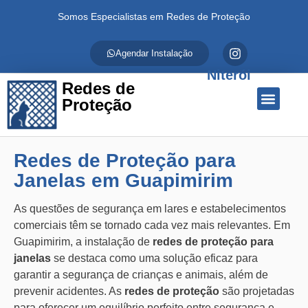
Somos Especialistas em Redes de Proteção
Agendar Instalação
Niterói
Redes de
Proteção
Quem Somos
Redes de Proteção
Fale Conosco
Redes de Proteção para
Janelas em Guapimirim
As questões de segurança em lares e estabelecimentos
comerciais têm se tornado cada vez mais relevantes. Em
Guapimirim, a instalação de
redes de proteção para
janelas
se destaca como uma solução eficaz para
garantir a segurança de crianças e animais, além de
prevenir acidentes. As
redes de proteção
são projetadas
para oferecer um equilíbrio perfeito entre segurança e