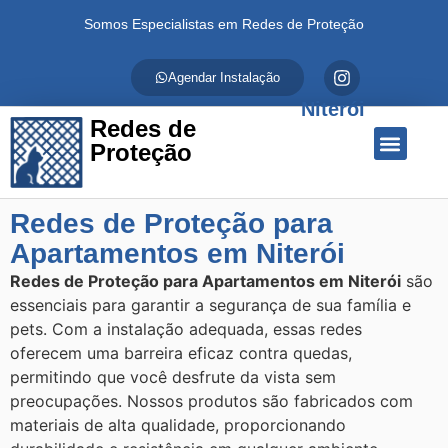
Somos Especialistas em Redes de Proteção
Agendar Instalação
Niterói
Redes de
Proteção
Quem Somos
Redes de Proteção
Fale Conosco
Redes de Proteção para
Apartamentos em Niterói
Redes de Proteção para Apartamentos em Niterói
são
essenciais para garantir a segurança de sua família e
pets. Com a instalação adequada, essas redes
oferecem uma barreira eficaz contra quedas,
permitindo que você desfrute da vista sem
preocupações. Nossos produtos são fabricados com
materiais de alta qualidade, proporcionando