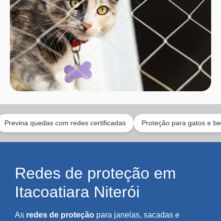
 quedas com redes certificadas
Proteção para gatos e bebês
Redes de proteção em
Itacoatiara Niterói
As
redes de proteção
para janelas, sacadas e