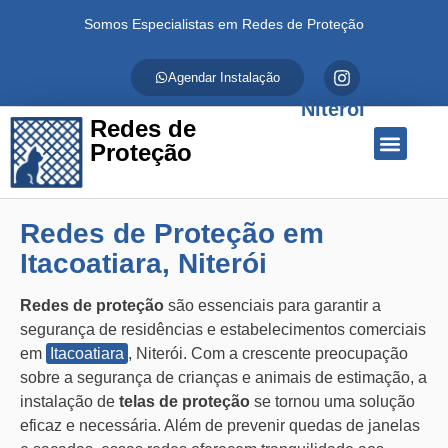
Somos Especialistas em Redes de Proteção
Agendar Instalação
Niterói
Redes de
Proteção
Quem Somos
Redes de Proteção
Fale Conosco
Redes de Proteção em
Itacoatiara, Niterói
Redes de proteção
são essenciais para garantir a
segurança de residências e estabelecimentos comerciais
em
Itacoatiara
, Niterói. Com a crescente preocupação
sobre a segurança de crianças e animais de estimação, a
instalação de
telas de proteção
se tornou uma solução
eficaz e necessária. Além de prevenir quedas de janelas