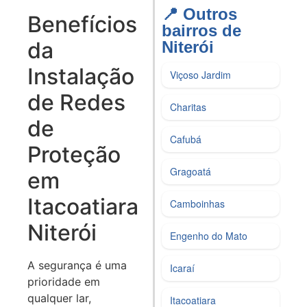
📍 Outros
Benefícios
bairros de
da
Niterói​
Instalação
Viçoso Jardim
de Redes
Charitas
de
Cafubá
Proteção
Gragoatá
em
Itacoatiara
Camboinhas
Niterói
Engenho do Mato
A segurança é uma
Icaraí
prioridade em
qualquer lar,
Itacoatiara