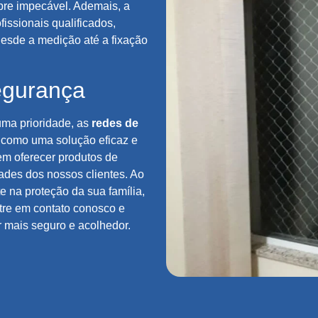
re impecável. Ademais, a
fissionais qualificados,
esde a medição até a fixação
egurança
uma prioridade, as
redes de
 como uma solução eficaz e
m oferecer produtos de
ades dos nossos clientes. Ao
 na proteção da sua família,
tre em contato conosco e
 mais seguro e acolhedor.