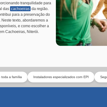
porcionando tranquilidade para
al das
cachoeiras
da região.
ntribui para a preservação do
s. Neste texto, abordaremos a
disponíveis, e como escolher a
em Cachoeiras, Niterói.
ia
Instaladores especializados com EPI
Segurança com d