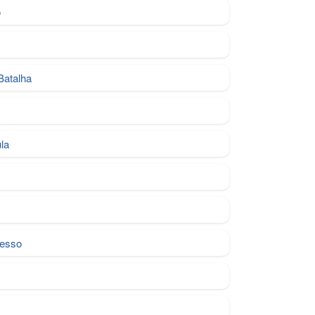
o
Batalha
la
a
resso