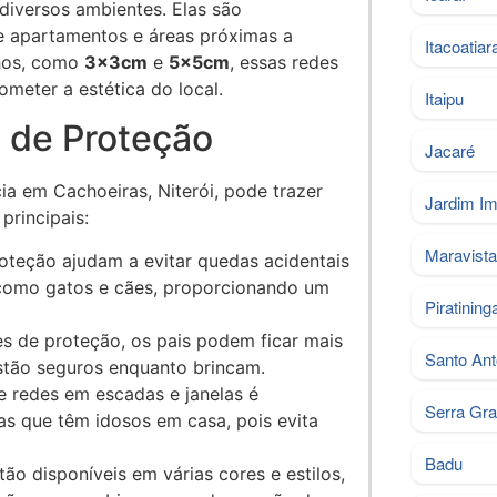
diversos ambientes. Elas são
de apartamentos e áreas próximas a
Itacoatiar
nhos, como
3x3cm
e
5x5cm
, essas redes
eter a estética do local.
Itaipu
 de Proteção
Jacaré
ia em Cachoeiras, Niterói, pode trazer
Jardim Im
principais:
Maravist
roteção ajudam a evitar quedas acidentais
 como gatos e cães, proporcionando um
Piratining
s de proteção, os pais podem ficar mais
Santo Ant
estão seguros enquanto brincam.
de redes em escadas e janelas é
Serra Gr
as que têm idosos em casa, pois evita
Badu
tão disponíveis em várias cores e estilos,