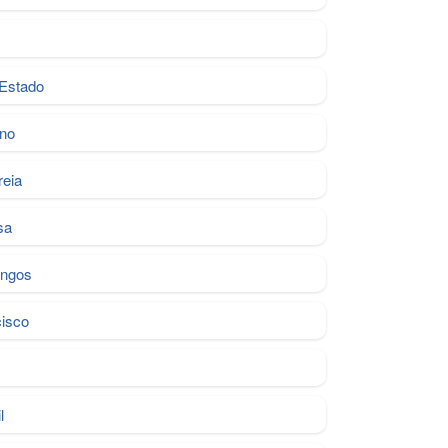
 Estado
no
reia
sa
ngos
cisco
l