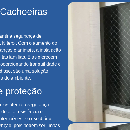
 Cachoeiras
antir a segurança de
, Niterói. Com o aumento do
anças e animais, a instalação
tas famílias. Elas oferecem
oporcionando tranquilidade e
 disso, são uma solução
ca do ambiente.
e proteção
ícios além da segurança.
de alta resistência e
ntempéries e o uso diário.
tenção, pois podem ser limpas