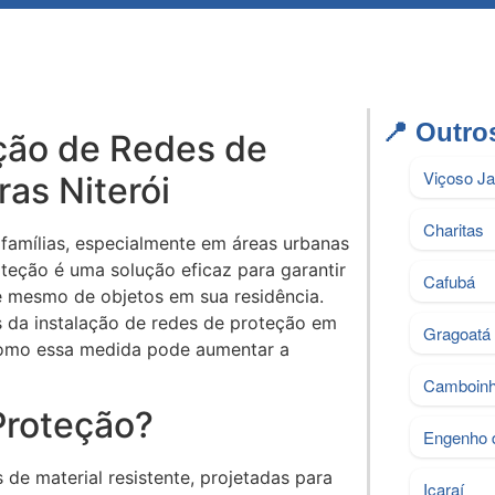
📍 Outros
ação de Redes de
Viçoso J
as Niterói
Charitas
famílias, especialmente em áreas urbanas
oteção é uma solução eficaz para garantir
Cafubá
té mesmo de objetos em sua residência.
s da instalação de redes de proteção em
Gragoatá
 como essa medida pode aumentar a
Camboin
Proteção?
Engenho 
s de material resistente, projetadas para
Icaraí