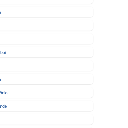
a
buí
a
a
ônio
ande