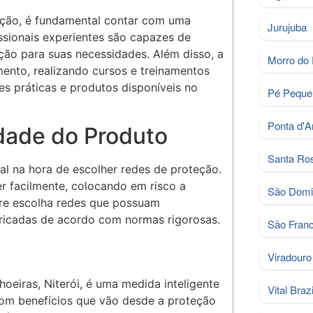
teção, é fundamental contar com uma
Jurujuba
issionais experientes são capazes de
ução para suas necessidades. Além disso, a
Morro do
ento, realizando cursos e treinamentos
es práticas e produtos disponíveis no
Pé Peque
Ponta d'A
dade do Produto
Santa Ro
al na hora de escolher redes de proteção.
 facilmente, colocando em risco a
São Domi
re escolha redes que possuam
bricadas de acordo com normas rigorosas.
São Fran
Viradouro
oeiras, Niterói, é uma medida inteligente
Vital Brazi
om benefícios que vão desde a proteção