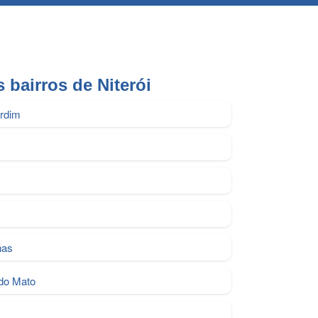
 bairros de Niterói​
ardim
has
do Mato