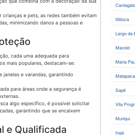
pção que combina com a decoração da sua
Cantagal
r crianças e pets, as redes também evitam
Itiitioca
ndas, minimizando danos a pessoas e
Largo da 
roteção
Maceió
teção, cada uma adequada para
Maria Pau
hos mais populares, destacam-se:
e janelas e varandas, garantindo
Matapac
quada para áreas onde a segurança é
Sapê
externas.
ca algo específico, é possível solicitar
Vila Prog
zadas, garantindo que se encaixem
Muriqui
l e Qualificada
Ingá