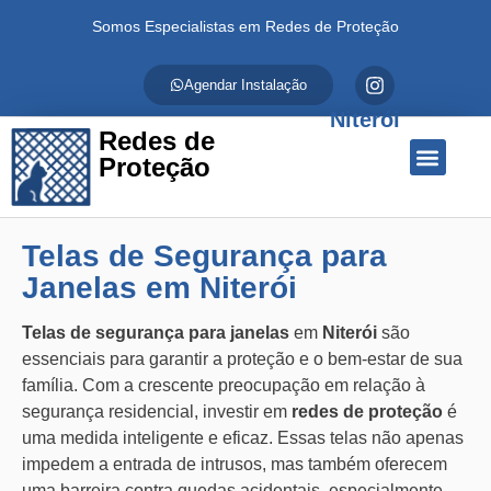
Somos Especialistas em Redes de Proteção
Agendar Instalação
Niterói
Redes de
Proteção
Quem Somos
Redes de Proteção
Fale Conosco
Telas de Segurança para
Janelas em Niterói
Telas de segurança para janelas
em
Niterói
são
essenciais para garantir a proteção e o bem-estar de sua
família. Com a crescente preocupação em relação à
segurança residencial, investir em
redes de proteção
é
uma medida inteligente e eficaz. Essas telas não apenas
impedem a entrada de intrusos, mas também oferecem
uma barreira contra quedas acidentais, especialmente