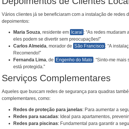
Depoimentos de Clientes Loca
Vários clientes já se beneficiaram com a instalação de redes 
depoimentos:
Maria Souza
, residente em
Icaraí
: “As redes mudaram a
eles podem se divertir sem preocupações!”
Carlos Almeida
, morador de
São Francisco
: “A instala
Recomendo!”
Fernanda Lima
, de
Engenho do Mato
: “Sinto-me mais
está protegida.”
Serviços Complementares
Aqueles que buscam redes de segurança para quadras também
complementares, como:
Redes de proteção para janelas
: Para aumentar a seg
Redes para sacadas
: Ideal para apartamentos, preven
Redes para piscinas
: Fundamental para garantir a seg